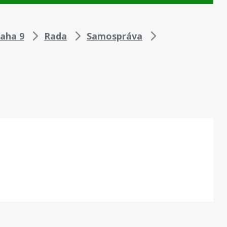
aha 9
Rada
Samospráva