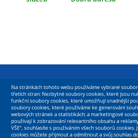
Městská čás
Na stránkách tohoto webu používáme vybrané soubory 
Sokolovská 
třetích stran: Nezbytné soubory cookies, které jsou n
funkční soubory cookies, které umožňují snadnější po
180 49 Prah
soubory cookies, které používáme ke generování souh
webových stránek a statistikách; a marketingové soubo
používají k zobrazování relevantního obsahu a reklam
Tel. ústředn
VŠE“, souhlasíte s používáním všech souborů cookies. 
cookies můžete přijmout a odmítnout a svůj souhlas d