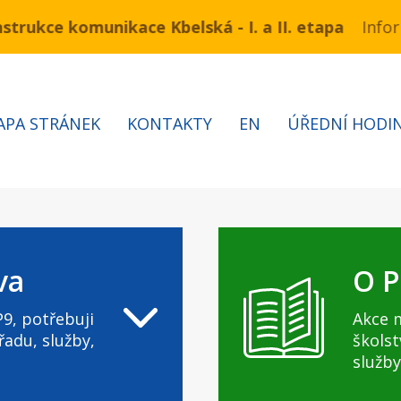
e komunikace Kbelská - I. a II. etapa
u 3.7 – 7.8.2026 bude probíhat obnova kabelů VN a N
Informace 
APA STRÁNEK
KONTAKTY
EN
ÚŘEDNÍ HODI
va
O P
9, potřebuji
Akce 
řadu, služby,
školst
služby