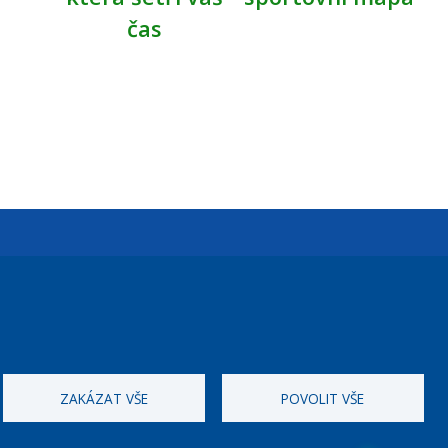
čas
Úřední dny:
Po a St: 08.00-12.00; 13.00-18.00
Úřední hodiny
ZAKÁZAT VŠE
POVOLIT VŠE
ID datové schránky:
nddbppc