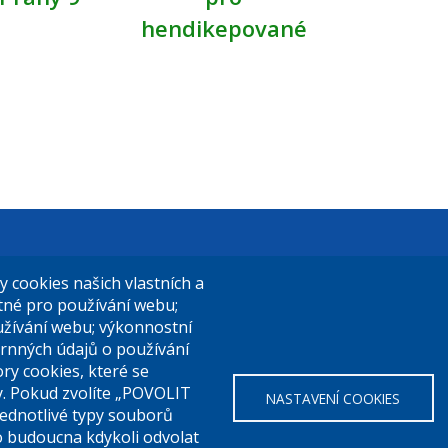
hendikepované
t Praha 9
El. podatelna (s el. podpisem):
cookies našich vlastních a
14/324
posta@praha9.cz
utné pro používání webu;
užívání webu; výkonnostní
a 9
rnných údajů o používání
ry cookies, které se
El. podatelna (bez el. podpisu):
y. Pokud zvolíte „POVOLIT
NASTAVENÍ COOKIES
a:
283 091 111
podatelna@praha9.cz
Jednotlivé typy souborů
o budoucna kdykoli odvolat