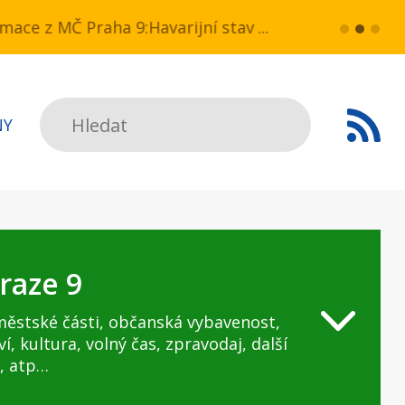
N v ul. Drahobejlova,
z MČ Praha 9:Havarijní stav ulice Kbelská (úsek N
více...
HAVARIJNÍ ST
Hledat
NY
raze 9
městské části, občanská vybavenost,
ví, kultura, volný čas, zpravodaj, další
, atp…