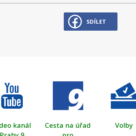
SDÍLET
deo kanál
Cesta na úřad
Volby
Prahy 9
pro