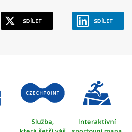
SDÍLET
SDÍLET
Služba,
Interaktivní
která šetří váš
sportovní mapa