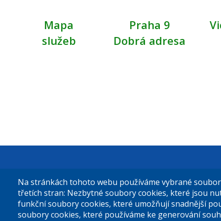
Mapa
Praha 9
Vi
služeb
Dobrá adresa
Městská čás
Na stránkách tohoto webu používáme vybrané soubory 
Sokolovská 
třetích stran: Nezbytné soubory cookies, které jsou n
funkční soubory cookies, které umožňují snadnější po
180 49 Prah
soubory cookies, které používáme ke generování souh