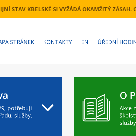
(úsek Novopacká – Cínovecká)Komunikace Kbelská
JNÍ STAV KBELSKÉ SI VYŽÁDÁ OKAMŽITÝ ZÁSAH.
APA STRÁNEK
KONTAKTY
EN
ÚŘEDNÍ HODI
va
O P
9, potřebuji
Akce 
řadu, služby,
školst
služby