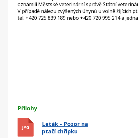
oznámili Městské veterinární správě Státní veterinár
V případě nálezu zvýšených úhynů u volně žijících 
tel. +420 725 839 189 nebo +420 720 995 214 a jedna
Přílohy
Leták - Pozor na
JPG
ptačí chřipku