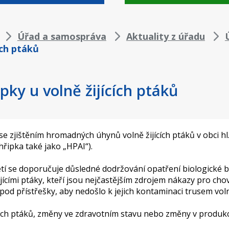
Úřad a samospráva
Aktuality z úřadu
ích ptáků
pky u volně žijících ptáků
i se zjištěním hromadných úhynů volně žijících ptáků v obci
hřipka také jako „HPAI“).
tí se doporučuje důsledné dodržování opatření biologické be
ícími ptáky, kteří jsou nejčastějším zdrojem nákazy pro ch
d přístřešky, aby nedošlo k jejich kontaminaci trusem volně
ých ptáků, změny ve zdravotním stavu nebo změny v produkci