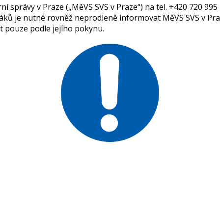
ní správy v Praze („MěVS SVS v Praze“) na tel. +420 720 995 2
ptáků je nutné rovněž neprodleně informovat MěVS SVS v Pra
t pouze podle jejího pokynu.