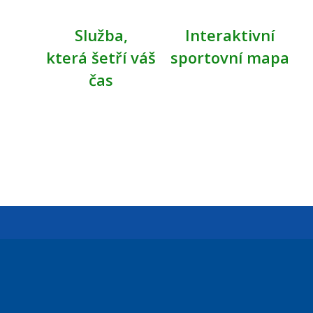
Služba,
Interaktivní
která šetří váš
sportovní mapa
čas
Úřední dny:
Po a St: 08.00-12.00; 13.00-18.00