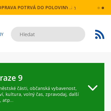
 OPRAVA POTRVÁ DO POLOVINY SRPNA.
více...
Praha, 25
Hledat
NY
raze 9
městské části, občanská vybavenost,
ví, kultura, volný čas, zpravodaj, další
, atp…