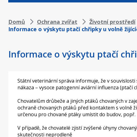
Drobečková
Domů
Ochrana zvířat
Životní prostředí
Informace o výskytu ptačí chřipky u volně žijíc
navigace
Informace o výskytu ptačí chři
Státní veterinární správa informuje, že v souvislost
nákaza – vysoce patogenní aviární influenza (ptačí c
Chovatelům drůbeže a jiných ptáků chovaných v zaje
ochraně chovaných ptáků před kontaktem s volně žij
určenou pro chované ptáky umístit do budov, popř. po
V případě, že chovatelé zjistí zvýšené úhyny chovan
skutečnosti neprodleně