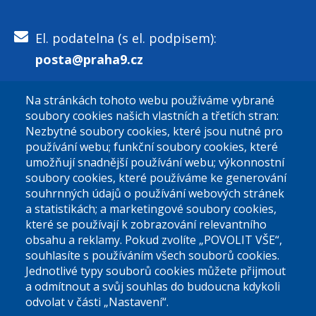
El. podatelna (s el. podpisem):
posta@praha9.cz
Na stránkách tohoto webu používáme vybrané
El. podatelna (bez el. podpisu):
soubory cookies našich vlastních a třetích stran:
podatelna@praha9.cz
Nezbytné soubory cookies, které jsou nutné pro
používání webu; funkční soubory cookies, které
umožňují snadnější používání webu; výkonnostní
soubory cookies, které používáme ke generování
souhrnných údajů o používání webových stránek
a statistikách; a marketingové soubory cookies,
které se používají k zobrazování relevantního
Úřední dny:
obsahu a reklamy. Pokud zvolíte „POVOLIT VŠE“,
souhlasíte s používáním všech souborů cookies.
Jednotlivé typy souborů cookies můžete přijmout
Po a St: 08.00-12.00; 13.00-18.00
a odmítnout a svůj souhlas do budoucna kdykoli
Úřední hodiny
odvolat v části „Nastavení“.