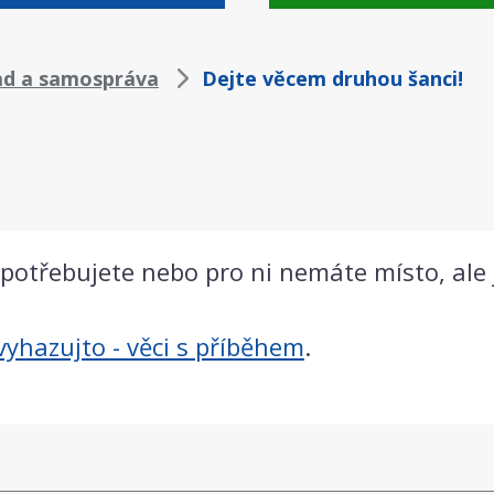
ad a samospráva
Dejte věcem druhou šanci!
třebujete nebo pro ni nemáte místo, ale je
yhazujto - věci s příběhem
.