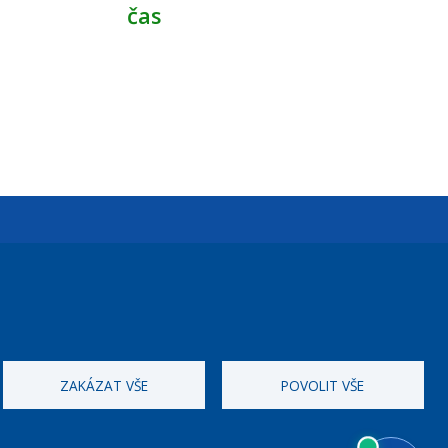
čas
Úřední dny:
Po a St: 08.00-12.00; 13.00-18.00
Úřední hodiny
ZAKÁZAT VŠE
POVOLIT VŠE
ID datové schránky:
nddbppc