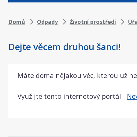
Drobečková
Domů
Odpady
Životní prostředí
Úř
navigace
Dejte věcem druhou šanci!
Máte doma nějakou věc, kterou už nepo
Využijte tento internetový portál -
Nev