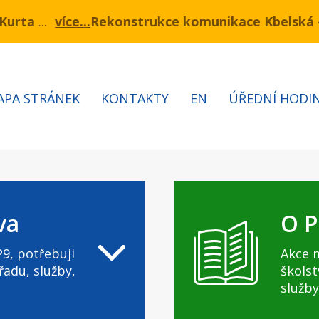
kce komunikace Kbelská - I. a II. etapa
ínu 3.7 – 7.8.2026 bude probíhat obnova kabelů VN a
Informac
APA STRÁNEK
KONTAKTY
EN
ÚŘEDNÍ HODI
va
O P
9, potřebuji
Akce 
řadu, služby,
školst
služby