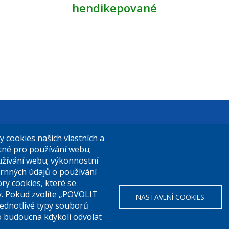
hendikepované
t Praha 9
El. podatelna (s el. podpisem):
cookies našich vlastních a
14/324
posta@praha9.cz
utné pro používání webu;
užívání webu; výkonnostní
a 9
rnných údajů o používání
ry cookies, které se
El. podatelna (bez el. podpisu):
y. Pokud zvolíte „POVOLIT
NASTAVENÍ COOKIES
a:
283 091 111
podatelna@praha9.cz
Jednotlivé typy souborů
o budoucna kdykoli odvolat