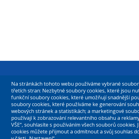
Městská čás
Na stránkách tohoto webu používáme vybrané soubory 
Sokolovská 
třetích stran: Nezbytné soubory cookies, které jsou n
funkční soubory cookies, které umožňují snadnější po
180 49 Prah
soubory cookies, které používáme ke generování souh
webových stránek a statistikách; a marketingové soubo
používají k zobrazování relevantního obsahu a reklam
Tel. ústředn
VŠE“, souhlasíte s používáním všech souborů cookies. 
cookies můžete přijmout a odmítnout a svůj souhlas d
v části „Nastavení“.