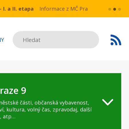
 NN v ul. Drahobejlova,
e z MČ Praha 9:Havarijní stav ulice Kbelská (úsek
více...
HAVARIJNÍ S
Hledat
NY
raze 9
městské části, občanská vybavenost,
ví, kultura, volný čas, zpravodaj, další
, atp…