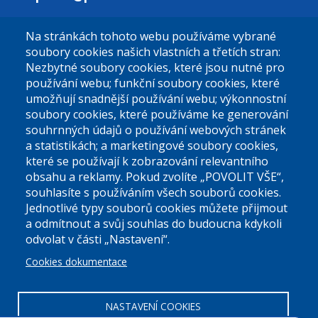
Na stránkách tohoto webu používáme vybrané
El. podatelna (bez el. podpisu):
soubory cookies našich vlastních a třetích stran:
podatelna@praha9.cz
Nezbytné soubory cookies, které jsou nutné pro
používání webu; funkční soubory cookies, které
umožňují snadnější používání webu; výkonnostní
soubory cookies, které používáme ke generování
souhrnných údajů o používání webových stránek
a statistikách; a marketingové soubory cookies,
které se používají k zobrazování relevantního
Úřední dny:
obsahu a reklamy. Pokud zvolíte „POVOLIT VŠE“,
souhlasíte s používáním všech souborů cookies.
Jednotlivé typy souborů cookies můžete přijmout
Po a St: 08.00-12.00; 13.00-18.00
a odmítnout a svůj souhlas do budoucna kdykoli
Úřední hodiny
odvolat v části „Nastavení“.
Cookies dokumentace
ID datové schránky:
nddbppc
IČ:
00063894
DIČ:
CZ00063894
NASTAVENÍ COOKIES