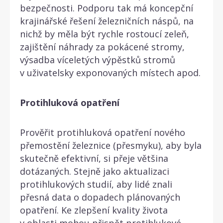
bezpečnosti. Podporu tak má koncepční
krajinářské řešení železničních náspů, na
nichž by měla být rychle rostoucí zeleň,
zajištění náhrady za pokácené stromy,
výsadba víceletých výpěstků stromů
v uživatelsky exponovaných místech apod.
Protihluková opatření
Prověřit protihluková opatření nového
přemostění železnice (přesmyku), aby byla
skutečně efektivní, si přeje většina
dotázaných. Stejně jako aktualizaci
protihlukových studií, aby lidé znali
přesná data o dopadech plánovaných
opatření. Ke zlepšení kvality života
v oblasti mohou přispět protihlukové