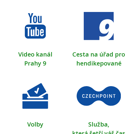
Video kanál
Cesta na úřad pro
Prahy 9
hendikepované
Volby
Služba,
která šetří váš čas