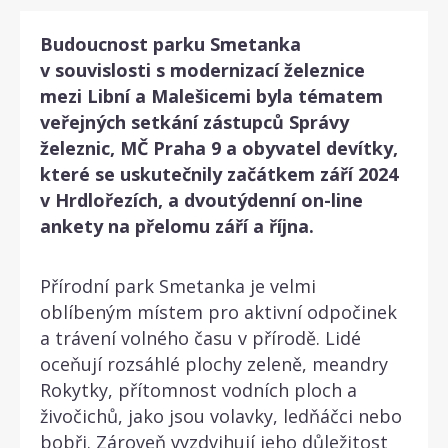
Budoucnost parku Smetanka
v souvislosti s modernizací železnice
mezi Libní a Malešicemi byla tématem
veřejných setkání zástupců Správy
železnic, MČ Praha 9 a obyvatel devítky,
které se uskutečnily začátkem září 2024
v Hrdlořezích, a dvoutýdenní on-line
ankety na přelomu září a října.
Přírodní park Smetanka je velmi
oblíbeným místem pro aktivní odpočinek
a trávení volného času v přírodě. Lidé
oceňují rozsáhlé plochy zeleně, meandry
Rokytky, přítomnost vodních ploch a
živočichů, jako jsou volavky, ledňáčci nebo
bobři. Zároveň vyzdvihují jeho důležitost