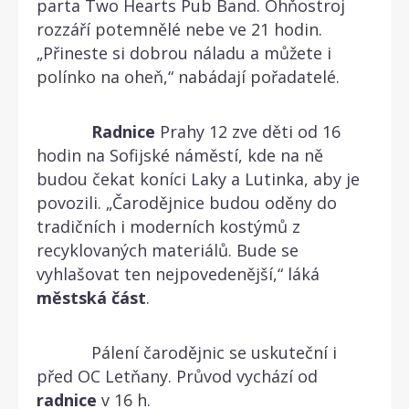
parta Two Hearts Pub Band. Ohňostroj
rozzáří potemnělé nebe ve 21 hodin.
„Přineste si dobrou náladu a můžete i
polínko na oheň,“ nabádají pořadatelé.
Radnice
Prahy 12 zve děti od 16
hodin na Sofijské náměstí, kde na ně
budou čekat koníci Laky a Lutinka, aby je
povozili. „Čarodějnice budou oděny do
tradičních i moderních kostýmů z
recyklovaných materiálů. Bude se
vyhlašovat ten nejpovedenější,“ láká
městská
část
.
Pálení čarodějnic se uskuteční i
před OC Letňany. Průvod vychází od
radnice
v 16 h.