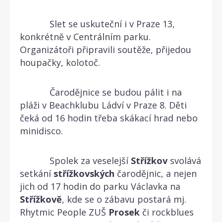
Slet se uskuteční i v Praze 13,
konkrétně v Centrálním parku.
Organizátoři připravili soutěže, přijedou
houpačky, kolotoč.
Čarodějnice se budou pálit i na
pláži v Beachklubu Ládví v Praze 8. Děti
čeká od 16 hodin třeba skákací hrad nebo
minidisco.
Spolek za veselejší
Střížkov
svolává
setkání
střížkovských
čarodějnic, a nejen
jich od 17 hodin do parku Václavka na
Střížkově
, kde se o zábavu postará mj.
Rhytmic People ZUŠ
Prosek
či rockblues