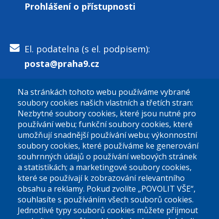
Prohlášení o přístupnosti
El. podatelna (s el. podpisem):
posta@praha9.cz
Na stránkách tohoto webu používáme vybrané
El. podatelna (bez el. podpisu):
soubory cookies našich vlastních a třetích stran:
podatelna@praha9.cz
Nezbytné soubory cookies, které jsou nutné pro
používání webu; funkční soubory cookies, které
umožňují snadnější používání webu; výkonnostní
soubory cookies, které používáme ke generování
souhrnných údajů o používání webových stránek
a statistikách; a marketingové soubory cookies,
které se používají k zobrazování relevantního
Úřední dny:
obsahu a reklamy. Pokud zvolíte „POVOLIT VŠE“,
souhlasíte s používáním všech souborů cookies.
Jednotlivé typy souborů cookies můžete přijmout
Po a St: 08.00-12.00; 13.00-18.00