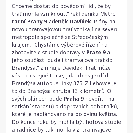
Chceme dostat do povědomí lidí, že by
trať mohla vzniknout,“ řekl deníku Metro
radní
Prahy
9
Zdeněk
Davídek
. Plány na
novou tramvajovou trať vznikají na severu
metropole společně se Středočeským
krajem. „Chystáme výběrové řízení na
zhotovitele studie dopravy v
Praze
9
a
jeho součástí bude i tramvajová trať do
Brandýsa,“ zmiňuje Davídek. Trať může
vést po stejné trase, jako dnes jezdí do
Brandýsa autobus linky 375. Z Lehovce je
to do Brandýsa zhruba 13 kilometrů. O
svých plánech bude
Praha
9
hovořit i na
setkání starostů a dopravních odborníků,
které je naplánováno na polovinu května.
Do konce roku by mohla být hotova studie
a
radnice
by tak mohla vizi tramvajové