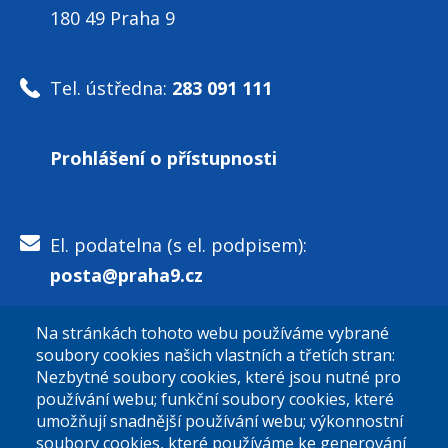
180 49 Praha 9
Tel. ústředna:
283 091 111
Prohlášení o přístupnosti
El. podatelna (s el. podpisem):
posta@praha9.cz
Na stránkách tohoto webu používáme vybrané
El. podatelna (bez el. podpisu):
soubory cookies našich vlastních a třetích stran:
podatelna@praha9.cz
Nezbytné soubory cookies, které jsou nutné pro
používání webu; funkční soubory cookies, které
umožňují snadnější používání webu; výkonnostní
soubory cookies, které používáme ke generování