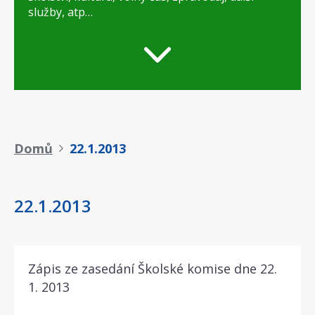
služby, atp…
Drobečková
Domů
22.1.2013
navigace
22.1.2013
Zápis ze zasedání Školské komise dne 22.
1. 2013