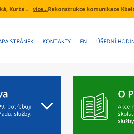
kce komunikace Kbelská - I. a II. etapa
nu 3.7 – 7.8.2026 bude probíhat obnova kabelů VN a 
Informac
APA STRÁNEK
KONTAKTY
EN
ÚŘEDNÍ HODI
va
O P
9, potřebuji
Akce 
řadu, služby,
školst
služby