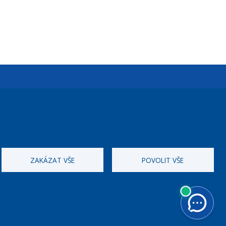
Úřední dny:
Po a St: 08.00-12.00; 13.00-18.00
Úřední hodiny
ZAKÁZAT VŠE
POVOLIT VŠE
ID datové schránky:
nddbppc
IČ:
00063894
DIČ:
CZ00063894