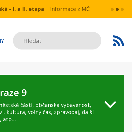
NN v ul. Drahobejlova,
e z MČ Praha 9:Havarijní stav ulice Kbelská (úsek 
více...
HAVARIJNÍ S
Hledat
NY
raze 9
městské části, občanská vybavenost,
ví, kultura, volný čas, zpravodaj, další
, atp…