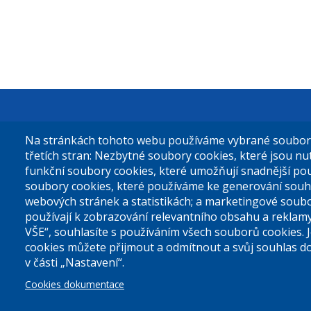
Městská čás
Na stránkách tohoto webu používáme vybrané soubory 
Sokolovská 
třetích stran: Nezbytné soubory cookies, které jsou n
funkční soubory cookies, které umožňují snadnější po
180 49 Prah
soubory cookies, které používáme ke generování souh
webových stránek a statistikách; a marketingové soubo
používají k zobrazování relevantního obsahu a reklam
Tel. ústředn
VŠE“, souhlasíte s používáním všech souborů cookies. 
cookies můžete přijmout a odmítnout a svůj souhlas d
v části „Nastavení“.
Prohlášení 
Cookies dokumentace