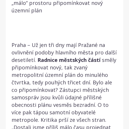
„málo“ prostoru připomínkovat nový
územní plán
Praha – Už jen tři dny mají Pražané na
ovlivnění podoby hlavního města pro další
desetiletí.
Radnice
městských
částí
směly
připomínkovat nový, tak zvaný
metropolitní územní plán do minulého
čtvrtka, tedy pouhých třicet dní. Bylo ale
co připomínkovat? Zástupci městských
samospráv jsou kvůli údajné přílišné
obecnosti plánu vesměs bezradní. O to
více pak tápou samotní obyvatelé
metropole. Kritika prší ze všech stran.
„Dostali jsme příliš málo času projednat