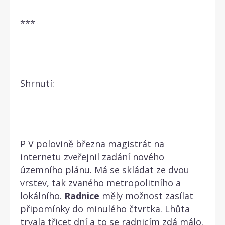
***
Shrnutí:
P V polovině března magistrát na
internetu zveřejnil zadání nového
územního plánu. Má se skládat ze dvou
vrstev, tak zvaného metropolitního a
lokálního.
Radnice
měly možnost zasílat
připomínky do minulého čtvrtka. Lhůta
trvala třicet dní a to se radnicím zdá málo.