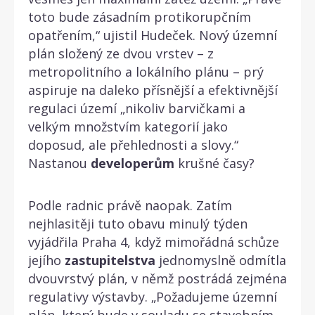
toto bude zásadním protikorupčním
opatřením,“ ujistil Hudeček. Nový územní
plán složený ze dvou vrstev – z
metropolitního a lokálního plánu – prý
aspiruje na daleko přísnější a efektivnější
regulaci území „nikoliv barvičkami a
velkým množstvím kategorií jako
doposud, ale přehlednosti a slovy.“
Nastanou
developerům
krušné časy?
Podle radnic právě naopak. Zatím
nejhlasitěji tuto obavu minulý týden
vyjádřila Praha 4, když mimořádná schůze
jejího
zastupitelstva
jednomyslně odmítla
dvouvrstvý plán, v němž postrádá zejména
regulativy výstavby. „Požadujeme územní
plán, který bude v souladu se stavebním