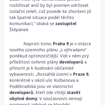
rozšiřovat aniž by byl povinen udržovat
izolační zeleň, což povede ke zhoršení již
tak špatné situace podél těchto
komunikací,“ obává se
zastupitel
Štěpánek.
Naproti tomu
Praha
9
je v otázce
nového územního plánu „s výhradami“
poněkud optimističtější. Vidí v něm prý
příležitost ovlivnit plány
developerů
a
přinutit je k budování občanské
vybavenosti. „Rozsáhlá území v
Praze
9
,
konkrétně v okolí ulic Kolbenova a
Poděbradská jsou ve vlastnictví
developerů
, kteří zde chtějí
stavět
obytné
domy
. V současnosti nemají
povinnost zabývat se hlouběji