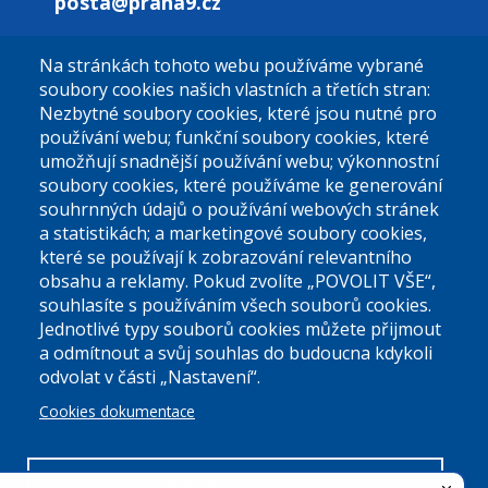
posta@praha9.cz
Na stránkách tohoto webu používáme vybrané
El. podatelna (bez el. podpisu):
soubory cookies našich vlastních a třetích stran:
podatelna@praha9.cz
Nezbytné soubory cookies, které jsou nutné pro
používání webu; funkční soubory cookies, které
umožňují snadnější používání webu; výkonnostní
soubory cookies, které používáme ke generování
souhrnných údajů o používání webových stránek
a statistikách; a marketingové soubory cookies,
které se používají k zobrazování relevantního
Úřední dny:
obsahu a reklamy. Pokud zvolíte „POVOLIT VŠE“,
souhlasíte s používáním všech souborů cookies.
Jednotlivé typy souborů cookies můžete přijmout
Po a St: 08.00-12.00; 13.00-18.00
a odmítnout a svůj souhlas do budoucna kdykoli
Úřední hodiny
odvolat v části „Nastavení“.
Cookies dokumentace
ID datové schránky:
nddbppc
IČ:
00063894
DIČ:
CZ00063894
NASTAVENÍ COOKIES