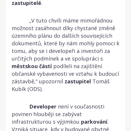
zastupitelé
.
„V tuto chvíli máme mimořádnou
možnost zasáhnout díky chystané změně
územního plánu do dalších souvisejících
dokumentů, které by nám mohly pomoci k
tomu, aby se i developeři a investoři za
určitých podmínek a ve spolupráci s
městskou
částí
podíleli na zajištění
občanské vybavenosti ve vztahu k budoucí
zástavbě,“ upozornil
zastupitel
Tomáš
Kubík (ODS).
Developer
není v současnosti
povinen hlouběji se zabývat
infrastrukturou s výjimkou
parkování
.
Vzniká situace, kdy v budované obytné