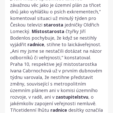
závažnou věc jako je územní plán za třicet
dnů jako vyhlášku o psích exkrementech,“
komentoval situaci už minulý týden pro
Českou televizi
starosta
jedničky Oldřich
Lomecký.
Místostarosta
čtyřky Jiří
Bodenlos pochybuje, že když se nestihly
vyjádřit
radnice
, stihne to laickáveřejnost.
„Ani my jsme se nestačili dotázat na názor
odborníků či veřejnosti,“ konstatoval.
Praha 10, respektive její mistostarostka
Ivana Cabrnochová už v prvním dubnovém
týdnu varovala, že nestihne představit
změny, související s metropolitním
územním plánem ani v komisi územního
rozvoje, v radě, ani v
zastupitelstvu
, o
jakémkoliv zapojení veřejnosti nemluvě.
Třicetidenní lhůtu
radnice
desítky označila