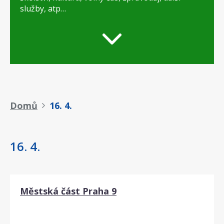
služby, atp…
Drobečková
Domů
16. 4.
navigace
16. 4.
Městská část Praha 9