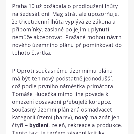
Praha 10 už požádala o prodloužení lhůty
na šedesát dní. Magistrát ale upozorňuje,
že třicetidenní lhůta vyplývá ze zákona a
připomínky, zaslané po jejím uplynutí
nemůže akceptovat. Pražané mohou návrh
nového územního plánu připomínkovat do
tohoto čtvrtka.
P Oproti současnému územnímu plánu
má být ten nový podstatně jednodušší,
což podle prvního náměstka primátora
Tomáše Hudečka mimo jiné povede k
omezení dosavadní přebujelé korupce.
Současný územní plán zná osmadvacet
kategorií území (barev),
nový
má znát jen
čtyři –
bydlení
, zeleň, rekreace a produkce.
Tento fakt je terčem zásadní kritiky