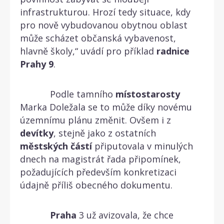
infrastrukturou. Hrozí tedy situace, kdy
pro nově vybudovanou obytnou oblast
může scházet občanská vybavenost,
hlavně školy,“ uvádí pro příklad
radnice
Prahy
9
.
Podle tamního
místostarosty
Marka Doležala se to může díky novému
územnímu plánu změnit. Ovšem i z
devítky
, stejně jako z ostatních
městských
částí
připutovala v minulých
dnech na magistrát řada připomínek,
požadujících především konkretizaci
údajně příliš obecného dokumentu.
Praha
3 už avizovala, že chce