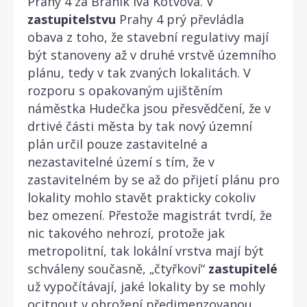
Prahy 4 za Braník Iva Kotvová. V
zastupitelstvu
Prahy 4 prý převládla
obava z toho, že stavební regulativy mají
být stanoveny až v druhé vrstvě územního
plánu, tedy v tak zvaných lokalitách. V
rozporu s opakovaným ujištěním
náměstka Hudečka jsou přesvědčení, že v
drtivé části města by tak nový územní
plán určil pouze zastavitelné a
nezastavitelné území s tím, že v
zastavitelném by se až do přijetí plánu pro
lokality mohlo stavět prakticky cokoliv
bez omezení. Přestože magistrát tvrdí, že
nic takového nehrozí, protože jak
metropolitní, tak lokální vrstva mají být
schváleny současně, „čtyřkoví“
zastupitelé
už vypočítávají, jaké lokality by se mohly
ocitnout v ohrožení předimenzovanou