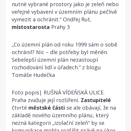
nutné vybrané prostory jako je zeleň nebo
veřejné vybavení v územním plánu pečlivě
vymezit a ochránit.“ Ondřej Rut,
místostarosta
Prahy 3
„Co územní plán od roku 1999 sám o sobě
ochránil? Nic – dle potřeby byl měněn.
Sebelepší územní plán nezastoupí
rozhodování lidí v úřadech.“ z blogu
Tomáše Hudečka
Foto popis| RUŠNÁ VÍDEŇSKÁ ULICE.
Praha zvažuje její rozšíření.
Zastupitelé
čtvrté
městské
části
se ale obávají, že na
základě nového územního plánu, který
nezná kategorii „izolační zeleň“ by se
komunikace mohla rozšířit právě na úkor