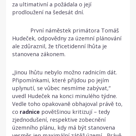
za ultimativní a požádala o její
prodloužení na šedesát dní.
První náměstek primátora Tomáš
Hudeček, odpovědny za územní plánování
ale zdůraznil, že třicetidenní lhůta je
stanovena zákonem.
„Jinou lhůtu nebylo možno radnicím dát.
Připomínkami, které přijdou po jejím
uplynutí, se vůbec nesmíme zabývat,“
uvedl Hudeček na konci minulého týdne.
Vedle toho opakovaně obhajoval právě to,
co
radnice
povětšinou kritizují – tedy
zjednodušení, respektive zobecnění
územního plánu, kdy má být stanovena
vesměs jen maximální zátěž území. „Právě