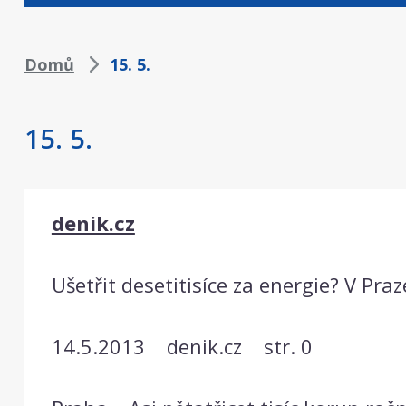
Drobečková
Domů
15. 5.
navigace
15. 5.
denik.cz
Ušetřit desetitisíce za energie? V Pra
14.5.2013 denik.cz str. 0