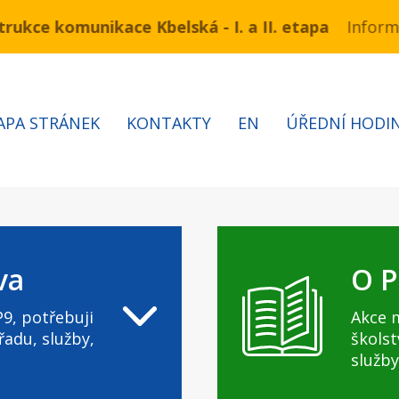
ukce komunikace Kbelská - I. a II. etapa
ínu 3.7 – 7.8.2026 bude probíhat obnova kabelů VN a
Informa
APA STRÁNEK
KONTAKTY
EN
ÚŘEDNÍ HODI
va
O P
9, potřebuji
Akce 
řadu, služby,
školst
služby