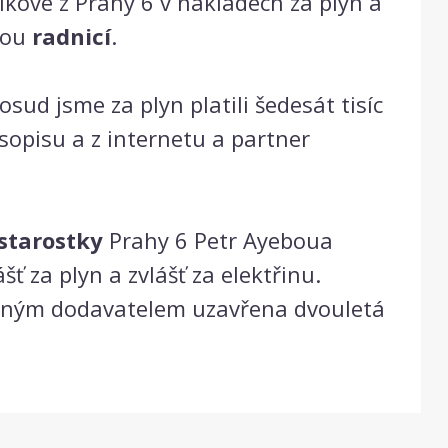
íkové z Prahy 6 v nákladech za plyn a
ckou
radnicí
.
ud jsme za plyn platili šedesát tisíc
opisu a z internetu a partner
starostky
Prahy 6 Petr Ayeboua
šť za plyn a zvlášť za elektřinu.
ěšným dodavatelem uzavřena dvouletá