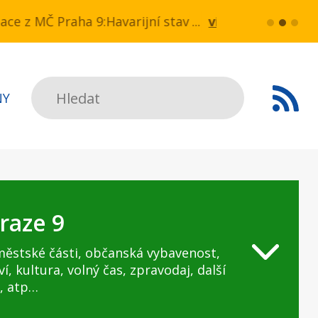
 NN v ul. Drahobejlova,
ce z MČ Praha 9:Havarijní stav ulice Kbelská (úsek
více...
HAVARIJNÍ 
Hledat
NY
raze 9
městské části, občanská vybavenost,
ví, kultura, volný čas, zpravodaj, další
, atp…