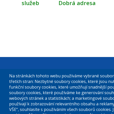
služeb
Dobrá adresa
Městská čás
Na stránkách tohoto webu používáme vybrané soubory 
Sokolovská 
třetích stran: Nezbytné soubory cookies, které jsou n
funkční soubory cookies, které umožňují snadnější po
180 49 Prah
soubory cookies, které používáme ke generování souh
webových stránek a statistikách; a marketingové soubo
používají k zobrazování relevantního obsahu a reklam
Tel. ústředn
VŠE“, souhlasíte s používáním všech souborů cookies. 