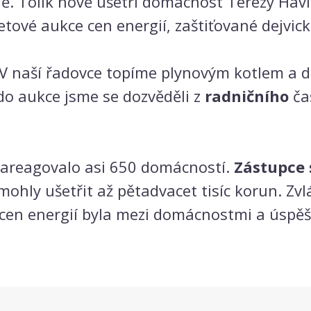
čně. Tolik nově ušetří domácnost Terezy Havl
rnetové aukce cen energií, zaštiťované dejvi
V naší řadovce topíme plynovým kotlem a dos
do aukce jsme se dozvěděli z
radničního
čas
 zareagovalo asi 650 domácností.
Zástupce
ohly ušetřit až pětadvacet tisíc korun. Zvlá
h cen energií byla mezi domácnostmi a úsp