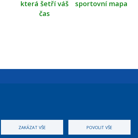
která šetří váš
sportovní mapa
čas
Úřední dny:
Po a St: 08.00-12.00; 13.00-18.00
Úřední hodiny
ZAKÁZAT VŠE
POVOLIT VŠE