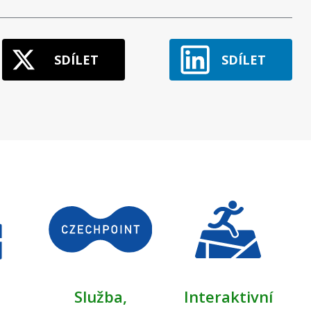
SDÍLET
SDÍLET
Služba,
Interaktivní