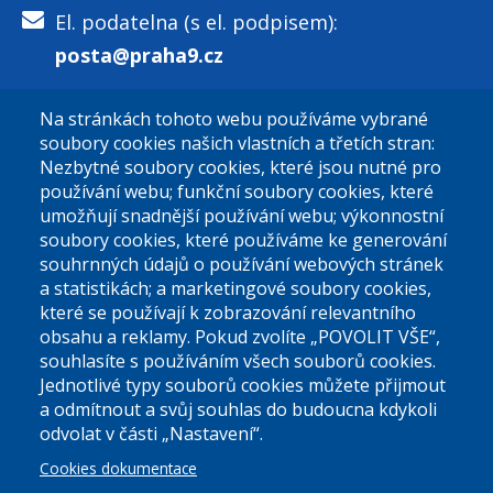
El. podatelna (s el. podpisem):
posta@praha9.cz
Na stránkách tohoto webu používáme vybrané
El. podatelna (bez el. podpisu):
soubory cookies našich vlastních a třetích stran:
podatelna@praha9.cz
Nezbytné soubory cookies, které jsou nutné pro
používání webu; funkční soubory cookies, které
umožňují snadnější používání webu; výkonnostní
soubory cookies, které používáme ke generování
souhrnných údajů o používání webových stránek
a statistikách; a marketingové soubory cookies,
které se používají k zobrazování relevantního
Úřední dny:
obsahu a reklamy. Pokud zvolíte „POVOLIT VŠE“,
souhlasíte s používáním všech souborů cookies.
Jednotlivé typy souborů cookies můžete přijmout
Po a St: 08.00-12.00; 13.00-18.00
a odmítnout a svůj souhlas do budoucna kdykoli
Úřední hodiny
odvolat v části „Nastavení“.
Cookies dokumentace