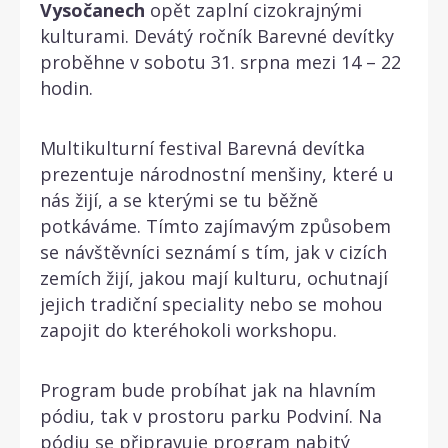
Vysočanech
opět zaplní cizokrajnými
kulturami. Devátý ročník Barevné devítky
proběhne v sobotu 31. srpna mezi 14 – 22
hodin.
Multikulturní festival Barevná devítka
prezentuje národnostní menšiny, které u
nás žijí, a se kterými se tu běžně
potkáváme. Tímto zajímavým způsobem
se návštěvníci seznámí s tím, jak v cizích
zemích žijí, jakou mají kulturu, ochutnají
jejich tradiční speciality nebo se mohou
zapojit do kteréhokoli workshopu.
Program bude probíhat jak na hlavním
pódiu, tak v prostoru parku Podviní. Na
pódiu se připravuje program nabitý